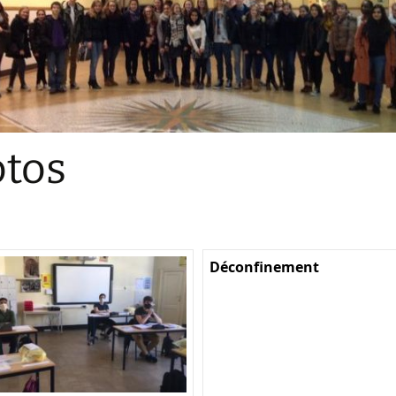
Sections
Initiatives pédagogiques
Stage d’écologie
Examens 3e degr
Les échanges
tos
linguistiques
Méthode de travai
Déconfinement