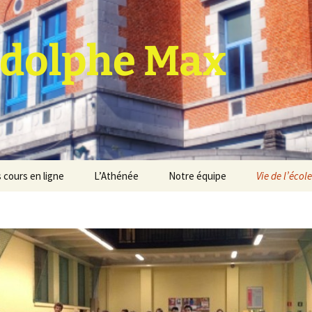
dolphe Max
 cours en ligne
L’Athénée
Notre équipe
Vie de l’école
jet d’établissement
Espace professeurs
Projets éducatif et
pédagogique
Service de médiation
Règlement d’ordre
intérieur
Les Anciens
Règlement général des
Conseil de participation
études