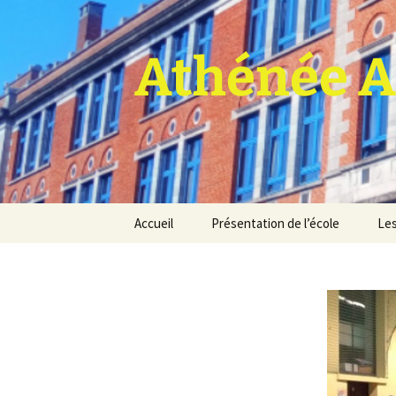
Athénée A
Aller
Accueil
Présentation de l’école
Les
au
contenu
Pro