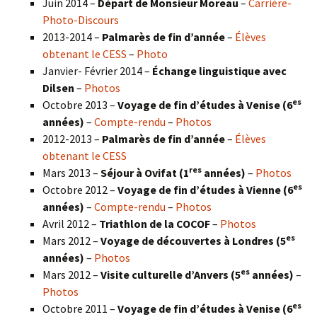
Juin 2014 –
Départ de Monsieur Moreau
–
Carrière-
Photo-Discours
2013-2014 –
Palmarès de fin d’année
–
Élèves
obtenant le CESS
–
Photo
Janvier- Février 2014 –
Échange linguistique avec
Dilsen
–
Photos
es
Octobre 2013 –
Voyage de fin d’études à Venise (6
années)
–
Compte-rendu
–
Photos
2012-2013 –
Palmarès de fin d’année
–
Élèves
obtenant le CESS
res
Mars 2013 –
Séjour à Ovifat (1
années)
–
Photos
es
Octobre 2012 –
Voyage de fin d’études à Vienne (6
années)
–
Compte-rendu
–
Photos
Avril 2012 –
Triathlon de la COCOF
–
Photos
es
Mars 2012 –
Voyage de découvertes à Londres (5
années)
–
Photos
es
Mars 2012 –
Visite culturelle d’Anvers (5
années)
–
Photos
es
Octobre 2011 –
Voyage de fin d’études à Venise (6