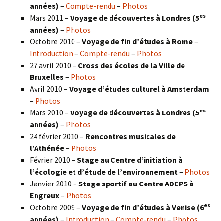
années)
–
Compte-rendu
–
Photos
es
Mars 2011 –
Voyage de découvertes à Londres (5
années)
–
Photos
Octobre 2010 –
Voyage de fin d’études à Rome
–
Introduction
–
Compte-rendu
–
Photos
27 avril 2010 –
Cross des écoles de la Ville de
Bruxelles
–
Photos
Avril 2010 –
Voyage d’études culturel à Amsterdam
–
Photos
es
Mars 2010 –
Voyage de découvertes à Londres
(5
années)
–
Photos
24 février 2010 –
Rencontres musicales de
l’Athénée
–
Photos
Février 2010 –
Stage au Centre d’initiation à
l’écologie et d’étude de l’environnement
–
Photos
Janvier 2010 –
Stage sportif au Centre ADEPS à
Engreux
–
Photos
es
Octobre 2009 –
Voyage de fin d’études à Venise (6
années)
–
Introduction
–
Compte-rendu
–
Photos