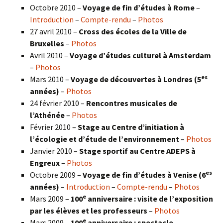
Octobre 2010 –
Voyage de fin d’études à Rome
–
Introduction
–
Compte-rendu
–
Photos
27 avril 2010 –
Cross des écoles de la Ville de
Bruxelles
–
Photos
Avril 2010 –
Voyage d’études culturel à Amsterdam
–
Photos
es
Mars 2010 –
Voyage de découvertes à Londres
(5
années)
–
Photos
24 février 2010 –
Rencontres musicales de
l’Athénée
–
Photos
Février 2010 –
Stage au Centre d’initiation à
l’écologie et d’étude de l’environnement
–
Photos
Janvier 2010 –
Stage sportif au Centre ADEPS à
Engreux
–
Photos
es
Octobre 2009 –
Voyage de fin d’études à Venise (6
années)
–
Introduction
–
Compte-rendu
–
Photos
e
Mars 2009 –
100
anniversaire : visite de l’exposition
par les élèves et les professeurs
–
Photos
e
Mars 2009 –
100
anniversaire : spectacle