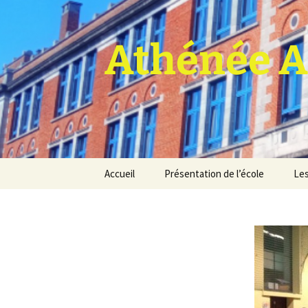
Athénée A
Aller
Accueil
Présentation de l’école
Les
au
contenu
Pro