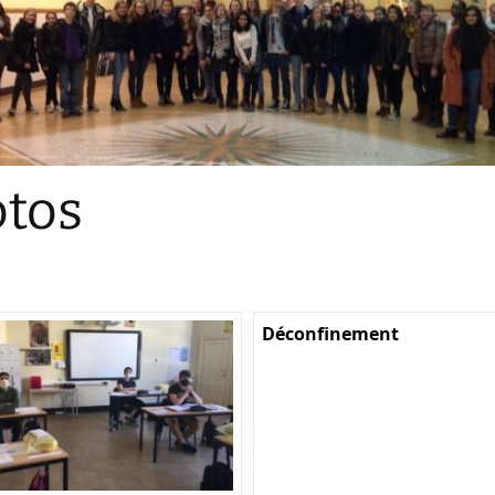
Sections
Initiatives pédagogiques
Stage d’écologie
Examens 3e degr
Les échanges
tos
linguistiques
Méthode de travai
Déconfinement