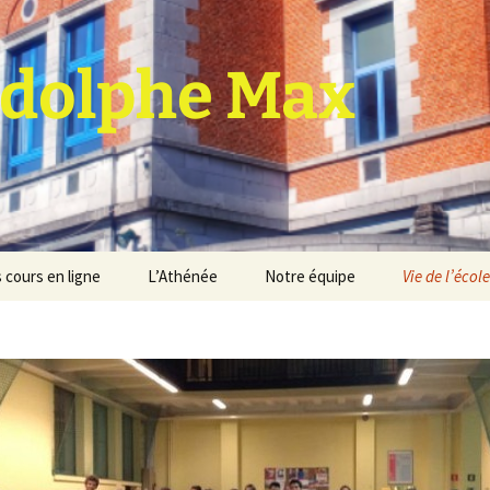
dolphe Max
 cours en ligne
L’Athénée
Notre équipe
Vie de l’école
jet d’établissement
Espace professeurs
Projets éducatif et
pédagogique
Service de médiation
Règlement d’ordre
intérieur
Les Anciens
Règlement général des
Conseil de participation
études