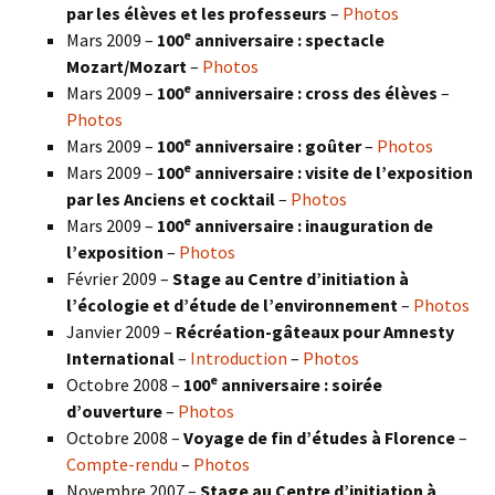
par les élèves et les professeurs
–
Photos
e
Mars 2009 –
100
anniversaire : spectacle
Mozart/Mozart
–
Photos
e
Mars 2009 –
100
anniversaire : cross des élèves
–
Photos
e
Mars 2009 –
100
anniversaire : goûter
–
Photos
e
Mars 2009 –
100
anniversaire : visite de l’exposition
par les Anciens et cocktail
–
Photos
e
Mars 2009 –
100
anniversaire : inauguration de
l’exposition
–
Photos
Février 2009 –
Stage au Centre d’initiation à
l’écologie et d’étude de l’environnement
–
Photos
Janvier 2009 –
Récréation-gâteaux pour Amnesty
International
–
Introduction
–
Photos
e
Octobre 2008 –
100
anniversaire : soirée
d’ouverture
–
Photos
Octobre 2008 –
Voyage de fin d’études à Florence
–
Compte-rendu
–
Photos
Novembre 2007 –
Stage au Centre d’initiation à