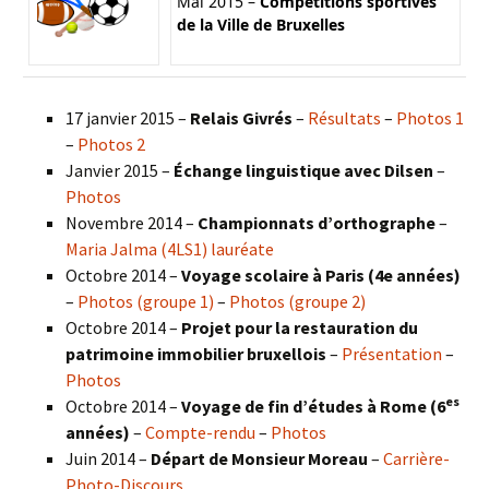
Mai 2015 –
Compétitions sportives
de la Ville de Bruxelles
17 janvier 2015 –
Relais Givrés
–
Résultats
–
Photos 1
–
Photos 2
Janvier 2015 –
Échange linguistique avec Dilsen
–
Photos
Novembre 2014 –
Championnats d’orthographe
–
Maria Jalma (4LS1) lauréate
Octobre 2014 –
Voyage scolaire à Paris (4e années)
–
Photos (groupe 1)
–
Photos (groupe 2)
Octobre 2014 –
Projet pour la restauration du
patrimoine immobilier bruxellois
–
Présentation
–
Photos
es
Octobre 2014 –
Voyage de fin d’études à Rome (6
années)
–
Compte-rendu
–
Photos
Juin 2014 –
Départ de Monsieur Moreau
–
Carrière-
Photo-Discours