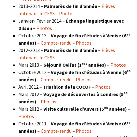
2013-2014 –
Palmarès de fin d’année
–
Élèves
obtenant le CESS
–
Photo
Janvier- Février 2014 –
Échange linguistique avec
Dilsen
–
Photos
es
Octobre 2013 –
Voyage de fin d’études à Venise (6
années)
–
Compte-rendu
–
Photos
2012-2013 –
Palmarès de fin d’année
–
Élèves
obtenant le CESS
res
Mars 2013 –
Séjour à Ovifat (1
années)
–
Photos
es
Octobre 2012 –
Voyage de fin d’études à Vienne (6
années)
–
Compte-rendu
–
Photos
Avril 2012 –
Triathlon de la COCOF
–
Photos
es
Mars 2012 –
Voyage de découvertes à Londres (5
années)
–
Photos
es
Mars 2012 –
Visite culturelle d’Anvers (5
années)
–
Photos
es
Octobre 2011 –
Voyage de fin d’études à Venise (6
années)
–
Compte-rendu
–
Photos
es