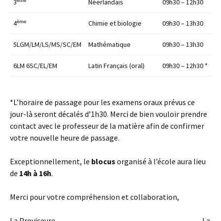
ème
3
Néerlandais
09h30 – 12h30
ème
4
Chimie et biologie
09h30 – 13h30
5LGM/LM/LS/MS/SC/EM
Mathématique
09h30 – 13h30
6LM 6SC/EL/EM
Latin Français (oral)
09h30 – 12h30 *
*L’horaire de passage pour les examens oraux prévus ce
jour-là seront décalés d’1h30. Merci de bien vouloir prendre
contact avec le professeur de la matière afin de confirmer
votre nouvelle heure de passage.
Exceptionnellement, le
blocus
organisé à l’école aura lieu
de
14h à 16h
.
Merci pour votre compréhension et collaboration,
La Proviseure, La