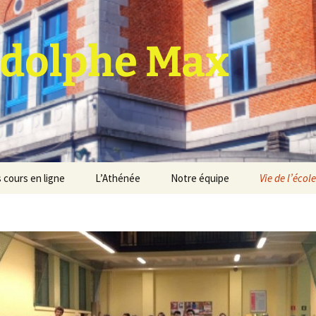
dolphe Max
 cours en ligne
L’Athénée
Notre équipe
Vie de l’école
jet d’établissement
Espace professeurs
Projets éducatif et
pédagogique
Service de médiation
Règlement d’ordre
intérieur
Les Anciens
Règlement général des
Conseil de participation
études