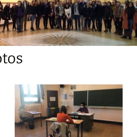
Sections
Initiatives pédagogiques
Stage d’écologie
Examens 3e degr
Les échanges
tos
linguistiques
Méthode de travai