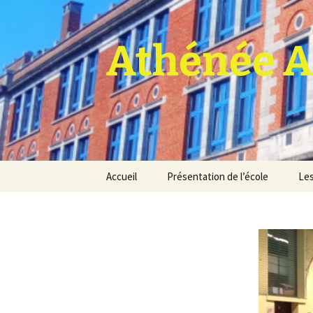
Athénée A
Aller
Accueil
Présentation de l’école
Les
au
contenu
Pro