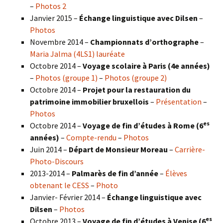
–
Photos 2
Janvier 2015 –
Échange linguistique avec Dilsen
–
Photos
Novembre 2014 –
Championnats d’orthographe
–
Maria Jalma (4LS1) lauréate
Octobre 2014 –
Voyage scolaire à Paris (4e années)
–
Photos (groupe 1)
–
Photos (groupe 2)
Octobre 2014 –
Projet pour la restauration du
patrimoine immobilier bruxellois
–
Présentation
–
Photos
es
Octobre 2014 –
Voyage de fin d’études à Rome (6
années)
–
Compte-rendu
–
Photos
Juin 2014 –
Départ de Monsieur Moreau
–
Carrière-
Photo-Discours
2013-2014 –
Palmarès de fin d’année
–
Élèves
obtenant le CESS
–
Photo
Janvier- Février 2014 –
Échange linguistique avec
Dilsen
–
Photos
es
Octobre 2013 –
Voyage de fin d’études à Venise (6