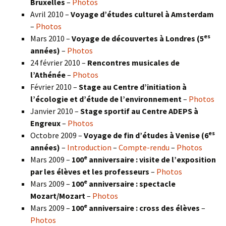
Bruxelles
–
Photos
Avril 2010 –
Voyage d’études culturel à Amsterdam
–
Photos
es
Mars 2010 –
Voyage de découvertes à Londres
(5
années)
–
Photos
24 février 2010 –
Rencontres musicales de
l’Athénée
–
Photos
Février 2010 –
Stage au Centre d’initiation à
l’écologie et d’étude de l’environnement
–
Photos
Janvier 2010 –
Stage sportif au Centre ADEPS à
Engreux
–
Photos
es
Octobre 2009 –
Voyage de fin d’études à Venise (6
années)
–
Introduction
–
Compte-rendu
–
Photos
e
Mars 2009 –
100
anniversaire : visite de l’exposition
par les élèves et les professeurs
–
Photos
e
Mars 2009 –
100
anniversaire : spectacle
Mozart/Mozart
–
Photos
e
Mars 2009 –
100
anniversaire : cross des élèves
–
Photos