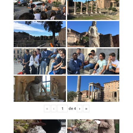
«
‹
de
4
›
»