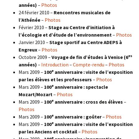
années)
–
Photos
24 février 2010 –
Rencontres musicales de
l’Athénée
–
Photos
Février 2010 –
Stage au Centre d’initiation à
l’écologie et d’étude de l’environnement
–
Photos
Janvier 2010 –
Stage sportif au Centre ADEPS à
Engreux
–
Photos
es
Octobre 2009 –
Voyage de fin d’études à Venise (6
années)
–
Introduction
–
Compte-rendu
–
Photos
e
Mars 2009 –
100
anniversaire : visite de l’exposition
par les élèves et les professeurs
–
Photos
e
Mars 2009 –
100
anniversaire : spectacle
Mozart/Mozart
–
Photos
e
Mars 2009 –
100
anniversaire : cross des élèves
–
Photos
e
Mars 2009 –
100
anniversaire : goûter
–
Photos
e
Mars 2009 –
100
anniversaire : visite de l’exposition
par les Anciens et cocktail
–
Photos
e
Mars 2009 –
100
anniversaire : inauguration de