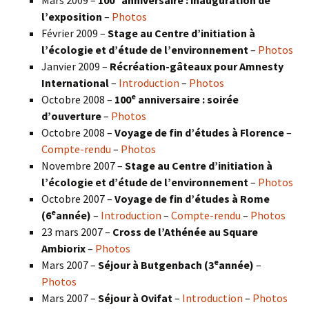
l’exposition
–
Photos
Février 2009 –
Stage au Centre d’initiation à
l’écologie et d’étude de l’environnement
–
Photos
Janvier 2009 –
Récréation-gâteaux pour Amnesty
International
–
Introduction
–
Photos
e
Octobre 2008 –
100
anniversaire : soirée
d’ouverture
–
Photos
Octobre 2008 –
Voyage de fin d’études à Florence
–
Compte-rendu
–
Photos
Novembre 2007 –
Stage au Centre d’initiation à
l’écologie et d’étude de l’environnement
–
Photos
Octobre 2007 –
Voyage de fin d’études à Rome
e
(6
année)
–
Introduction
–
Compte-rendu
–
Photos
23 mars 2007 –
Cross de l’Athénée au Square
Ambiorix
–
Photos
e
Mars 2007 –
Séjour à Butgenbach (3
année)
–
Photos
Mars 2007 –
Séjour à Ovifat
–
Introduction
–
Photos