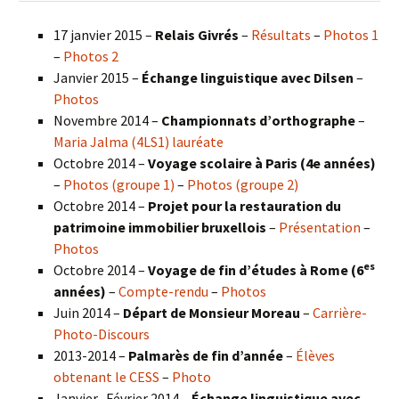
17 janvier 2015 –
Relais Givrés
–
Résultats
–
Photos 1
–
Photos 2
Janvier 2015 –
Échange linguistique avec Dilsen
–
Photos
Novembre 2014 –
Championnats d’orthographe
–
Maria Jalma (4LS1) lauréate
Octobre 2014 –
Voyage scolaire à Paris (4e années)
–
Photos (groupe 1)
–
Photos (groupe 2)
Octobre 2014 –
Projet pour la restauration du
patrimoine immobilier bruxellois
–
Présentation
–
Photos
es
Octobre 2014 –
Voyage de fin d’études à Rome (6
années)
–
Compte-rendu
–
Photos
Juin 2014 –
Départ de Monsieur Moreau
–
Carrière-
Photo-Discours
2013-2014 –
Palmarès de fin d’année
–
Élèves
obtenant le CESS
–
Photo
Janvier- Février 2014 –
Échange linguistique avec