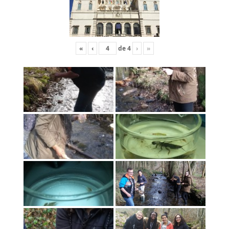
«
‹
de
4
›
»