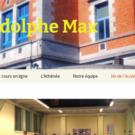
dolphe Max
 cours en ligne
L’Athénée
Notre équipe
Vie de l’école
jet d’établissement
Espace professeurs
Projets éducatif et
pédagogique
Service de médiation
Règlement d’ordre
intérieur
Les Anciens
Règlement général des
Conseil de participation
études