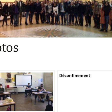
Sections
Initiatives pédagogiques
Stage d’écologie
Examens 3e degr
Les échanges
tos
linguistiques
Méthode de travai
Déconfinement