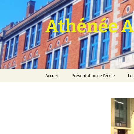
Athénée A
Aller
Accueil
Présentation de l’école
Les
au
contenu
Pro