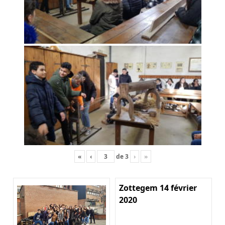
«
‹
de
3
›
»
Zottegem 14 février
2020