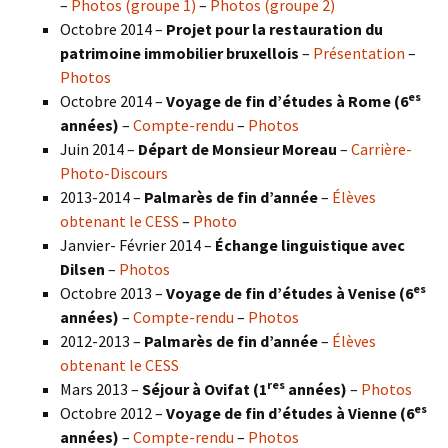
–
Photos (groupe 1)
–
Photos (groupe 2)
Octobre 2014 –
Projet pour la restauration du
patrimoine immobilier bruxellois
–
Présentation
–
Photos
es
Octobre 2014 –
Voyage de fin d’études à Rome (6
années)
–
Compte-rendu
–
Photos
Juin 2014 –
Départ de Monsieur Moreau
–
Carrière-
Photo-Discours
2013-2014 –
Palmarès de fin d’année
–
Élèves
obtenant le CESS
–
Photo
Janvier- Février 2014 –
Échange linguistique avec
Dilsen
–
Photos
es
Octobre 2013 –
Voyage de fin d’études à Venise (6
années)
–
Compte-rendu
–
Photos
2012-2013 –
Palmarès de fin d’année
–
Élèves
obtenant le CESS
res
Mars 2013 –
Séjour à Ovifat (1
années)
–
Photos
es
Octobre 2012 –
Voyage de fin d’études à Vienne (6
années)
–
Compte-rendu
–
Photos