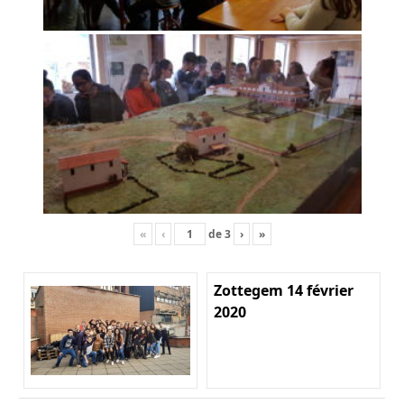
«
‹
de
3
›
»
Zottegem 14 février
2020