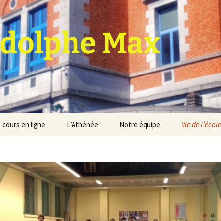
dolphe Max
 cours en ligne
L’Athénée
Notre équipe
Vie de l’école
jet d’établissement
Espace professeurs
Projets éducatif et
pédagogique
Service de médiation
Règlement d’ordre
intérieur
Les Anciens
Règlement général des
Conseil de participation
études