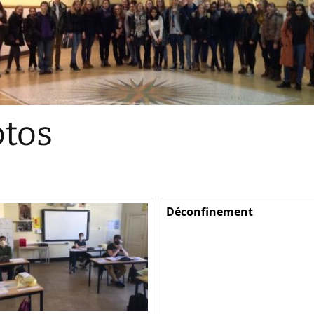
Sections
Initiatives pédagogiques
Stage d’écologie
Examens 3e degr
Les échanges
tos
linguistiques
Méthode de travai
Déconfinement