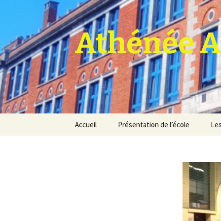
Athénée A
Aller
Accueil
Présentation de l’école
Les
au
contenu
Pro