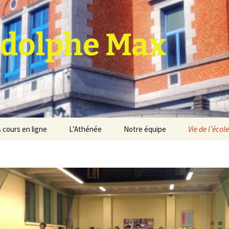
dolphe Max
 cours en ligne
L’Athénée
Notre équipe
Vie de l’école
jet d’établissement
Espace professeurs
Projets éducatif et
pédagogique
Service de médiation
Règlement d’ordre
intérieur
Les Anciens
Règlement général des
Conseil de participation
études