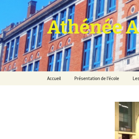
Athénée A
Aller
Accueil
Présentation de l’école
Les
au
contenu
Pro