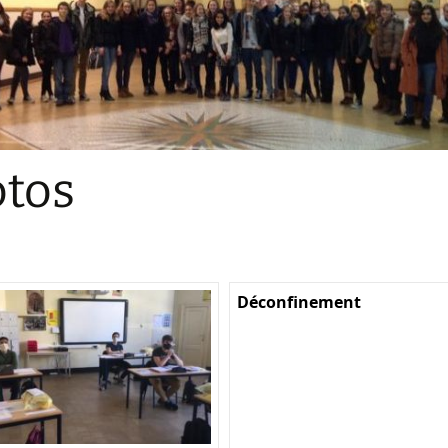
Sections
Initiatives pédagogiques
Stage d’écologie
Examens 3e degr
Les échanges
tos
linguistiques
Méthode de travai
Déconfinement