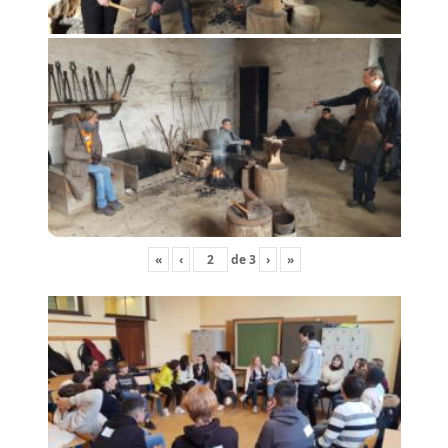
«
‹
de
3
›
»