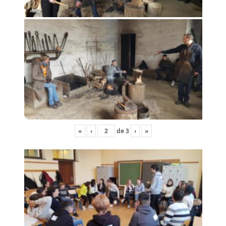
«
‹
de
3
›
»