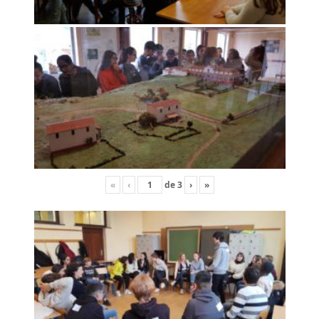
«
‹
de
3
›
»