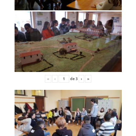
«
‹
de
3
›
»