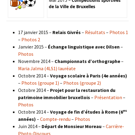
Mai 2015 –
Compétitions sportives
de la Ville de Bruxelles
17 janvier 2015 –
Relais Givrés
–
Résultats
–
Photos 1
–
Photos 2
Janvier 2015 –
Échange linguistique avec Dilsen
–
Photos
Novembre 2014 –
Championnats d’orthographe
–
Maria Jalma (4LS1) lauréate
Octobre 2014 –
Voyage scolaire à Paris (4e années)
–
Photos (groupe 1)
–
Photos (groupe 2)
Octobre 2014 –
Projet pour la restauration du
patrimoine immobilier bruxellois
–
Présentation
–
Photos
es
Octobre 2014 –
Voyage de fin d’études à Rome (6
années)
–
Compte-rendu
–
Photos
Juin 2014 –
Départ de Monsieur Moreau
–
Carrière-
Photo-Discours