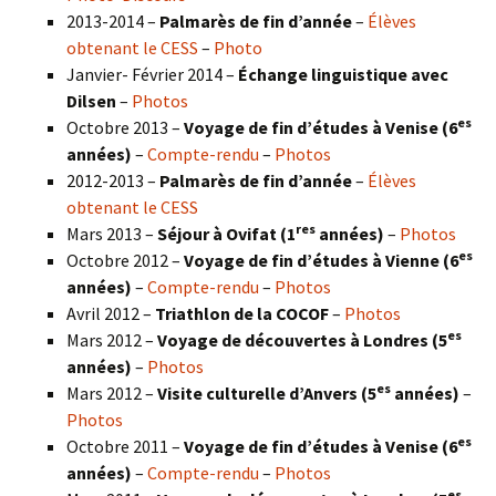
2013-2014 –
Palmarès de fin d’année
–
Élèves
obtenant le CESS
–
Photo
Janvier- Février 2014 –
Échange linguistique avec
Dilsen
–
Photos
es
Octobre 2013 –
Voyage de fin d’études à Venise (6
années)
–
Compte-rendu
–
Photos
2012-2013 –
Palmarès de fin d’année
–
Élèves
obtenant le CESS
res
Mars 2013 –
Séjour à Ovifat (1
années)
–
Photos
es
Octobre 2012 –
Voyage de fin d’études à Vienne (6
années)
–
Compte-rendu
–
Photos
Avril 2012 –
Triathlon de la COCOF
–
Photos
es
Mars 2012 –
Voyage de découvertes à Londres (5
années)
–
Photos
es
Mars 2012 –
Visite culturelle d’Anvers (5
années)
–
Photos
es
Octobre 2011 –
Voyage de fin d’études à Venise (6
années)
–
Compte-rendu
–
Photos
es