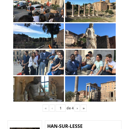
«
‹
de
4
›
»
HAN-SUR-LESSE