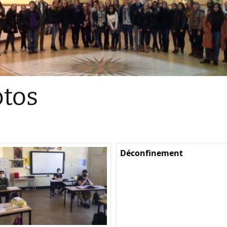
Sections
Initiatives pédagogiques
Stage d’écologie
Examens 3e degr
Les échanges
tos
linguistiques
Méthode de travai
Déconfinement