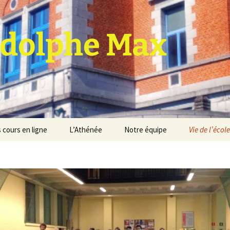
dolphe Max
 cours en ligne
L’Athénée
Notre équipe
Vie de l’école
jet d’établissement
Espace professeurs
Projets éducatif et
pédagogique
Service de médiation
Règlement d’ordre
intérieur
Les Anciens
Règlement général des
Conseil de participation
études