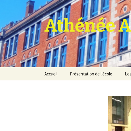
Athénée A
Aller
Accueil
Présentation de l’école
Les
au
contenu
Pro