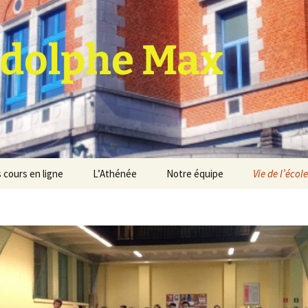
dolphe Max
 cours en ligne
L’Athénée
Notre équipe
Vie de l’école
jet d’établissement
Espace professeurs
Projets éducatif et
pédagogique
Service de médiation
Règlement d’ordre
intérieur
Les Anciens
Règlement général des
Conseil de participation
études