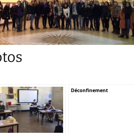
Sections
Initiatives pédagogiques
Stage d’écologie
Examens 3e degr
Les échanges
tos
linguistiques
Méthode de travai
Déconfinement