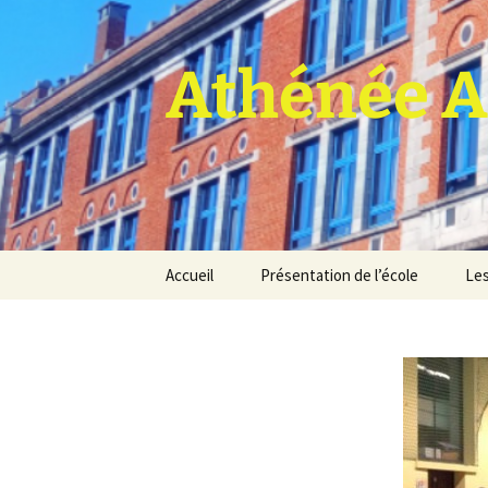
Athénée A
Aller
Accueil
Présentation de l’école
Les
au
contenu
Pro