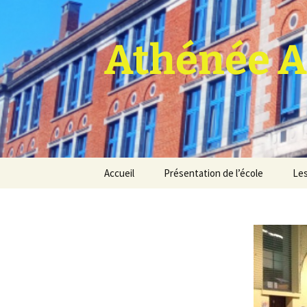
Athénée A
Aller
Accueil
Présentation de l’école
Les
au
contenu
Pro