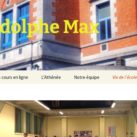
dolphe Max
 cours en ligne
L’Athénée
Notre équipe
Vie de l’école
jet d’établissement
Espace professeurs
Projets éducatif et
pédagogique
Service de médiation
Règlement d’ordre
intérieur
Les Anciens
Règlement général des
Conseil de participation
études