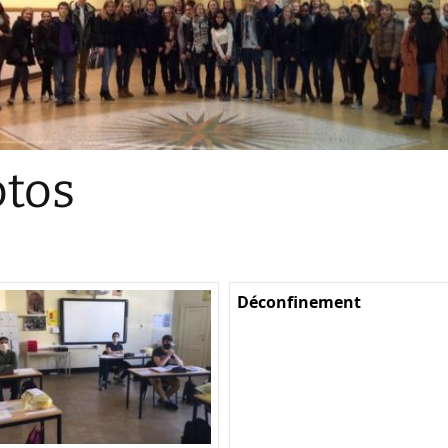
Sections
Initiatives pédagogiques
Stage d’écologie
Examens 3e degr
Les échanges
tos
linguistiques
Méthode de travai
Déconfinement