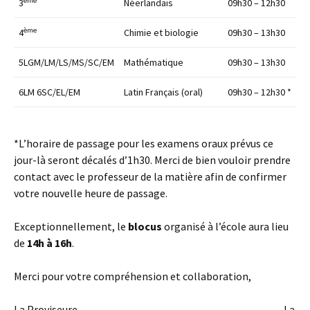
ème
3
Néerlandais
09h30 – 12h30
ème
4
Chimie et biologie
09h30 – 13h30
5LGM/LM/LS/MS/SC/EM
Mathématique
09h30 – 13h30
6LM 6SC/EL/EM
Latin Français (oral)
09h30 – 12h30 *
*L’horaire de passage pour les examens oraux prévus ce
jour-là seront décalés d’1h30. Merci de bien vouloir prendre
contact avec le professeur de la matière afin de confirmer
votre nouvelle heure de passage.
Exceptionnellement, le
blocus
organisé à l’école aura lieu
de
14h à 16h
.
Merci pour votre compréhension et collaboration,
La Proviseure, La