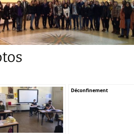
Sections
Initiatives pédagogiques
Stage d’écologie
Examens 3e degr
Les échanges
tos
linguistiques
Méthode de travai
Déconfinement