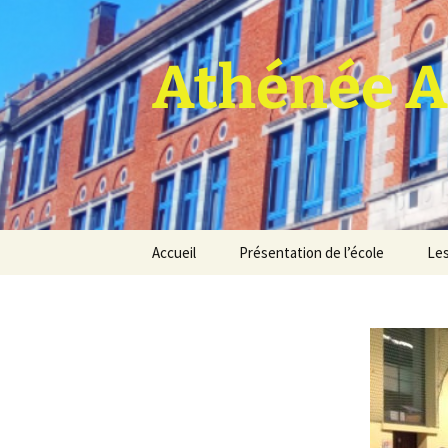
Athénée A
Aller
Accueil
Présentation de l’école
Les
au
contenu
Pro