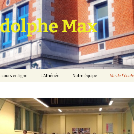
dolphe Max
 cours en ligne
L’Athénée
Notre équipe
Vie de l’école
jet d’établissement
Espace professeurs
Projets éducatif et
pédagogique
Service de médiation
Règlement d’ordre
intérieur
Les Anciens
Règlement général des
Conseil de participation
études