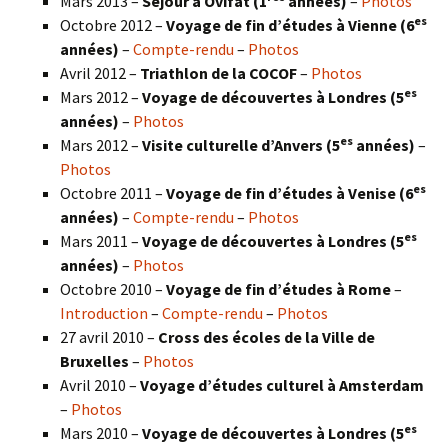
Mars 2013 –
Séjour à Ovifat (1
années)
–
Photos
es
Octobre 2012 –
Voyage de fin d’études à Vienne (6
années)
–
Compte-rendu
–
Photos
Avril 2012 –
Triathlon de la COCOF
–
Photos
es
Mars 2012 –
Voyage de découvertes à Londres (5
années)
–
Photos
es
Mars 2012 –
Visite culturelle d’Anvers (5
années)
–
Photos
es
Octobre 2011 –
Voyage de fin d’études à Venise (6
années)
–
Compte-rendu
–
Photos
es
Mars 2011 –
Voyage de découvertes à Londres (5
années)
–
Photos
Octobre 2010 –
Voyage de fin d’études à Rome
–
Introduction
–
Compte-rendu
–
Photos
27 avril 2010 –
Cross des écoles de la Ville de
Bruxelles
–
Photos
Avril 2010 –
Voyage d’études culturel à Amsterdam
–
Photos
es
Mars 2010 –
Voyage de découvertes à Londres
(5