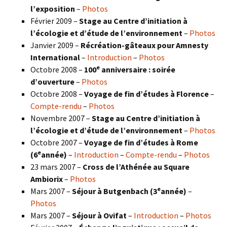
l’exposition
–
Photos
Février 2009 –
Stage au Centre d’initiation à
l’écologie et d’étude de l’environnement
–
Photos
Janvier 2009 –
Récréation-gâteaux pour Amnesty
International
–
Introduction
–
Photos
e
Octobre 2008 –
100
anniversaire : soirée
d’ouverture
–
Photos
Octobre 2008 –
Voyage de fin d’études à Florence
–
Compte-rendu
–
Photos
Novembre 2007 –
Stage au Centre d’initiation à
l’écologie et d’étude de l’environnement
–
Photos
Octobre 2007 –
Voyage de fin d’études à Rome
e
(6
année)
–
Introduction
–
Compte-rendu
–
Photos
23 mars 2007 –
Cross de l’Athénée au Square
Ambiorix
–
Photos
e
Mars 2007 –
Séjour à Butgenbach (3
année)
–
Photos
Mars 2007 –
Séjour à Ovifat
–
Introduction
–
Photos