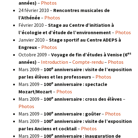
années)
–
Photos
24 février 2010 –
Rencontres musicales de
l’Athénée
–
Photos
Février 2010 –
Stage au Centre d’initiation à
l’écologie et d’étude de l’environnement
–
Photos
Janvier 2010 –
Stage sportif au Centre ADEPS à
Engreux
–
Photos
es
Octobre 2009 –
Voyage de fin d’études à Venise (6
années)
–
Introduction
–
Compte-rendu
–
Photos
e
Mars 2009 –
100
anniversaire : visite de l’exposition
par les élèves et les professeurs
–
Photos
e
Mars 2009 –
100
anniversaire : spectacle
Mozart/Mozart
–
Photos
e
Mars 2009 –
100
anniversaire : cross des élèves
–
Photos
e
Mars 2009 –
100
anniversaire : goûter
–
Photos
e
Mars 2009 –
100
anniversaire : visite de l’exposition
par les Anciens et cocktail
–
Photos
e
Mars 2009 –
100
anniversaire : inauguration de