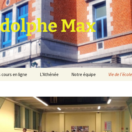
dolphe Max
 cours en ligne
L’Athénée
Notre équipe
Vie de l’école
jet d’établissement
Espace professeurs
Projets éducatif et
pédagogique
Service de médiation
Règlement d’ordre
intérieur
Les Anciens
Règlement général des
Conseil de participation
études