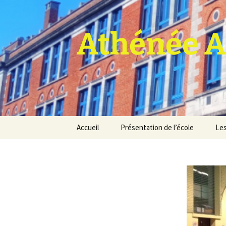
Athénée A
Aller
Accueil
Présentation de l’école
Les
au
contenu
Pro