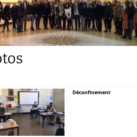
Sections
Initiatives pédagogiques
Stage d’écologie
Examens 3e degr
Les échanges
tos
linguistiques
Méthode de travai
Déconfinement