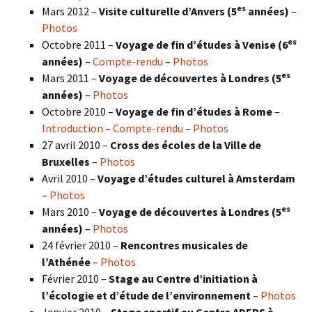
es
Mars 2012 –
Visite culturelle d’Anvers (5
années)
–
Photos
es
Octobre 2011 –
Voyage de fin d’études à Venise (6
années)
–
Compte-rendu
–
Photos
es
Mars 2011 –
Voyage de découvertes à Londres (5
années)
–
Photos
Octobre 2010 –
Voyage de fin d’études à Rome
–
Introduction
–
Compte-rendu
–
Photos
27 avril 2010 –
Cross des écoles de la Ville de
Bruxelles
–
Photos
Avril 2010 –
Voyage d’études culturel à Amsterdam
–
Photos
es
Mars 2010 –
Voyage de découvertes à Londres
(5
années)
–
Photos
24 février 2010 –
Rencontres musicales de
l’Athénée
–
Photos
Février 2010 –
Stage au Centre d’initiation à
l’écologie et d’étude de l’environnement
–
Photos
Janvier 2010 –
Stage sportif au Centre ADEPS à