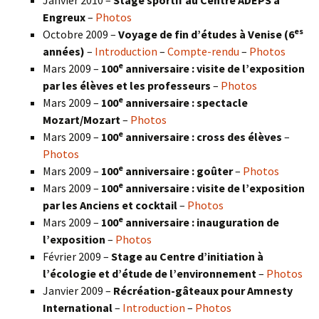
Engreux
–
Photos
es
Octobre 2009 –
Voyage de fin d’études à Venise (6
années)
–
Introduction
–
Compte-rendu
–
Photos
e
Mars 2009 –
100
anniversaire : visite de l’exposition
par les élèves et les professeurs
–
Photos
e
Mars 2009 –
100
anniversaire : spectacle
Mozart/Mozart
–
Photos
e
Mars 2009 –
100
anniversaire : cross des élèves
–
Photos
e
Mars 2009 –
100
anniversaire : goûter
–
Photos
e
Mars 2009 –
100
anniversaire : visite de l’exposition
par les Anciens et cocktail
–
Photos
e
Mars 2009 –
100
anniversaire : inauguration de
l’exposition
–
Photos
Février 2009 –
Stage au Centre d’initiation à
l’écologie et d’étude de l’environnement
–
Photos
Janvier 2009 –
Récréation-gâteaux pour Amnesty
International
–
Introduction
–
Photos