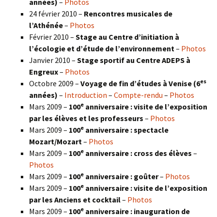
années)
–
Photos
24 février 2010 –
Rencontres musicales de
l’Athénée
–
Photos
Février 2010 –
Stage au Centre d’initiation à
l’écologie et d’étude de l’environnement
–
Photos
Janvier 2010 –
Stage sportif au Centre ADEPS à
Engreux
–
Photos
es
Octobre 2009 –
Voyage de fin d’études à Venise (6
années)
–
Introduction
–
Compte-rendu
–
Photos
e
Mars 2009 –
100
anniversaire : visite de l’exposition
par les élèves et les professeurs
–
Photos
e
Mars 2009 –
100
anniversaire : spectacle
Mozart/Mozart
–
Photos
e
Mars 2009 –
100
anniversaire : cross des élèves
–
Photos
e
Mars 2009 –
100
anniversaire : goûter
–
Photos
e
Mars 2009 –
100
anniversaire : visite de l’exposition
par les Anciens et cocktail
–
Photos
e
Mars 2009 –
100
anniversaire : inauguration de