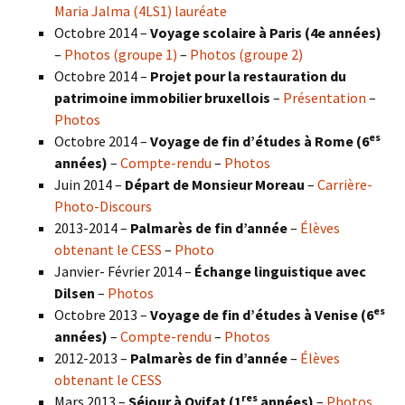
Maria Jalma (4LS1) lauréate
Octobre 2014 –
Voyage scolaire à Paris (4e années)
–
Photos (groupe 1)
–
Photos (groupe 2)
Octobre 2014 –
Projet pour la restauration du
patrimoine immobilier bruxellois
–
Présentation
–
Photos
es
Octobre 2014 –
Voyage de fin d’études à Rome (6
années)
–
Compte-rendu
–
Photos
Juin 2014 –
Départ de Monsieur Moreau
–
Carrière-
Photo-Discours
2013-2014 –
Palmarès de fin d’année
–
Élèves
obtenant le CESS
–
Photo
Janvier- Février 2014 –
Échange linguistique avec
Dilsen
–
Photos
es
Octobre 2013 –
Voyage de fin d’études à Venise (6
années)
–
Compte-rendu
–
Photos
2012-2013 –
Palmarès de fin d’année
–
Élèves
obtenant le CESS
res
Mars 2013 –
Séjour à Ovifat (1
années)
–
Photos