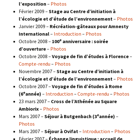
l’exposition
–
Photos
Février 2009 –
Stage au Centre d’initiation à
l’écologie et d’étude de l’environnement
–
Photos
Janvier 2009 –
Récréation-gâteaux pour Amnesty
International
–
Introduction
–
Photos
e
Octobre 2008 –
100
anniversaire : soirée
d’ouverture
–
Photos
Octobre 2008 –
Voyage de fin d’études à Florence
–
Compte-rendu
–
Photos
Novembre 2007 –
Stage au Centre d’initiation à
l’écologie et d’étude de l’environnement
–
Photos
Octobre 2007 –
Voyage de fin d’études à Rome
e
(6
année)
–
Introduction
–
Compte-rendu
–
Photos
23 mars 2007 –
Cross de l’Athénée au Square
Ambiorix
–
Photos
e
Mars 2007 –
Séjour à Butgenbach (3
année)
–
Photos
Mars 2007 –
Séjour à Ovifat
–
Introduction
–
Photos
Février 2007 –
Échange linguistique : accueil de