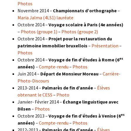
Photos
Novembre 2014 –
Championnats d’orthographe
–
Maria Jalma (4LS1) lauréate
Octobre 2014 –
Voyage scolaire à Paris (4e années)
–
Photos (groupe 1)
–
Photos (groupe 2)
Octobre 2014 –
Projet pour la restauration du
patrimoine immobilier bruxellois
–
Présentation
–
Photos
es
Octobre 2014 –
Voyage de fin d’études à Rome (6
années)
–
Compte-rendu
–
Photos
Juin 2014 –
Départ de Monsieur Moreau
–
Carrière-
Photo-Discours
2013-2014 –
Palmarès de fin d’année
–
Élèves
obtenant le CESS
–
Photo
Janvier- Février 2014 –
Échange linguistique avec
Dilsen
–
Photos
es
Octobre 2013 –
Voyage de fin d’études à Venise (6
années)
–
Compte-rendu
–
Photos
2012-2013 –
Palmarès de fin d’année
–
Élèves