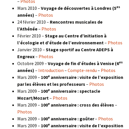
–
Photos
es
Mars 2010 –
Voyage de découvertes à Londres
(5
années)
–
Photos
24 février 2010 –
Rencontres musicales de
l’Athénée
–
Photos
Février 2010 –
Stage au Centre d’initiation à
l’écologie et d’étude de l’environnement
–
Photos
Janvier 2010 –
Stage sportif au Centre ADEPS à
Engreux
–
Photos
es
Octobre 2009 –
Voyage de fin d’études à Venise (6
années)
–
Introduction
–
Compte-rendu
–
Photos
e
Mars 2009 –
100
anniversaire : visite de l’exposition
par les élèves et les professeurs
–
Photos
e
Mars 2009 –
100
anniversaire : spectacle
Mozart/Mozart
–
Photos
e
Mars 2009 –
100
anniversaire : cross des élèves
–
Photos
e
Mars 2009 –
100
anniversaire : goûter
–
Photos
e
Mars 2009 –
100
anniversaire : visite de l’exposition