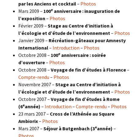
par les Anciens et cocktail
–
Photos
e
Mars 2009 –
100
anniversaire : inauguration de
l’exposition
–
Photos
Février 2009 –
Stage au Centre d’initiation à
l’écologie et d’étude de l’environnement
–
Photos
Janvier 2009 –
Récréation-gâteaux pour Amnesty
International
–
Introduction
–
Photos
e
Octobre 2008 –
100
anniversaire : soirée
d’ouverture
–
Photos
Octobre 2008 –
Voyage de fin d’études à Florence
–
Compte-rendu
–
Photos
Novembre 2007 –
Stage au Centre d’initiation à
l’écologie et d’étude de l’environnement
–
Photos
Octobre 2007 –
Voyage de fin d’études à Rome
e
(6
année)
–
Introduction
–
Compte-rendu
–
Photos
23 mars 2007 –
Cross de l’Athénée au Square
Ambiorix
–
Photos
e
Mars 2007 –
Séjour à Butgenbach (3
année)
–
Photos