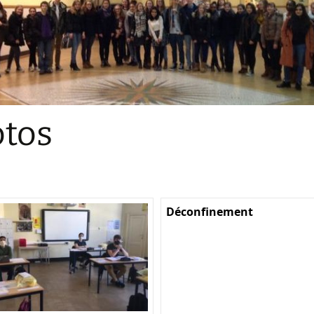
Sections
Initiatives pédagogiques
Stage d’écologie
Examens 3e degr
Les échanges
tos
linguistiques
Méthode de travai
Déconfinement