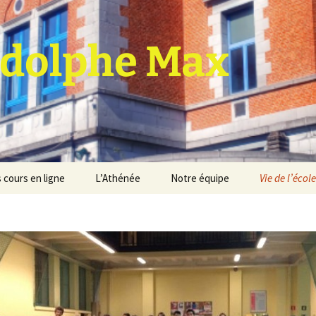
dolphe Max
 cours en ligne
L’Athénée
Notre équipe
Vie de l’école
jet d’établissement
Espace professeurs
Projets éducatif et
pédagogique
Service de médiation
Règlement d’ordre
intérieur
Les Anciens
Règlement général des
Conseil de participation
études