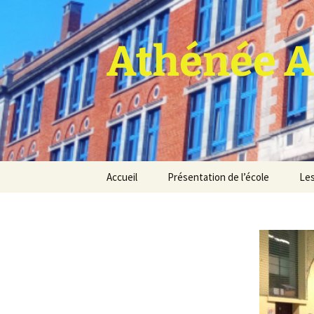
Athénée A
Aller
Accueil
Présentation de l’école
Les
au
contenu
Pro