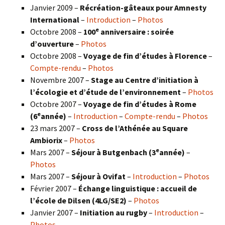
Janvier 2009 –
Récréation-gâteaux pour Amnesty
International
–
Introduction
–
Photos
e
Octobre 2008 –
100
anniversaire : soirée
d’ouverture
–
Photos
Octobre 2008 –
Voyage de fin d’études à Florence
–
Compte-rendu
–
Photos
Novembre 2007 –
Stage au Centre d’initiation à
l’écologie et d’étude de l’environnement
–
Photos
Octobre 2007 –
Voyage de fin d’études à Rome
e
(6
année)
–
Introduction
–
Compte-rendu
–
Photos
23 mars 2007 –
Cross de l’Athénée au Square
Ambiorix
–
Photos
e
Mars 2007 –
Séjour à Butgenbach (3
année)
–
Photos
Mars 2007 –
Séjour à Ovifat
–
Introduction
–
Photos
Février 2007 –
Échange linguistique : accueil de
l’école de Dilsen (4LG/SE2)
–
Photos
Janvier 2007 –
Initiation au rugby
–
Introduction
–
Photos