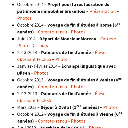
Octobre 2014 –
Projet pour la restauration du
patrimoine immobilier bruxellois
–
Présentation
–
Photos
es
Octobre 2014 –
Voyage de fin d’études à Rome (6
années)
–
Compte-rendu
–
Photos
Juin 2014 –
Départ de Monsieur Moreau
–
Carrière-
Photo-Discours
2013-2014 –
Palmarès de fin d’année
–
Élèves
obtenant le CESS
–
Photo
Janvier- Février 2014 –
Échange linguistique avec
Dilsen
–
Photos
es
Octobre 2013 –
Voyage de fin d’études à Venise (6
années)
–
Compte-rendu
–
Photos
2012-2013 –
Palmarès de fin d’année
–
Élèves
obtenant le CESS
res
Mars 2013 –
Séjour à Ovifat (1
années)
–
Photos
es
Octobre 2012 –
Voyage de fin d’études à Vienne (6
années)
–
Compte-rendu
–
Photos
Avril 2012 –
Triathlon de la COCOF
–
Photos