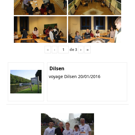
«
‹
de
3
›
»
Dilsen
voyage Dilsen 20/01/2016