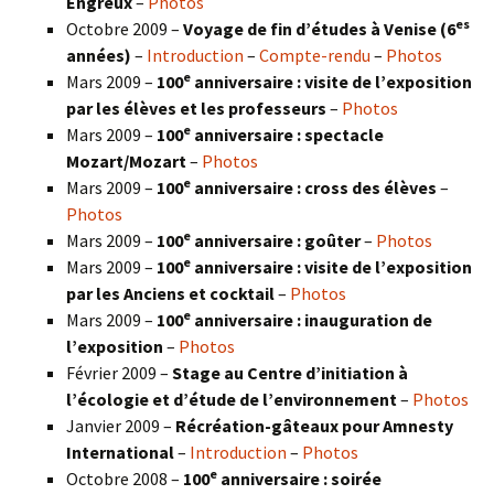
Engreux
–
Photos
es
Octobre 2009 –
Voyage de fin d’études à Venise (6
années)
–
Introduction
–
Compte-rendu
–
Photos
e
Mars 2009 –
100
anniversaire : visite de l’exposition
par les élèves et les professeurs
–
Photos
e
Mars 2009 –
100
anniversaire : spectacle
Mozart/Mozart
–
Photos
e
Mars 2009 –
100
anniversaire : cross des élèves
–
Photos
e
Mars 2009 –
100
anniversaire : goûter
–
Photos
e
Mars 2009 –
100
anniversaire : visite de l’exposition
par les Anciens et cocktail
–
Photos
e
Mars 2009 –
100
anniversaire : inauguration de
l’exposition
–
Photos
Février 2009 –
Stage au Centre d’initiation à
l’écologie et d’étude de l’environnement
–
Photos
Janvier 2009 –
Récréation-gâteaux pour Amnesty
International
–
Introduction
–
Photos
e
Octobre 2008 –
100
anniversaire : soirée