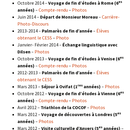
es
Octobre 2014 –
Voyage de fin d’études à Rome (6
années)
–
Compte-rendu
–
Photos
Juin 2014 –
Départ de Monsieur Moreau
–
Carrière-
Photo-Discours
2013-2014 –
Palmarès de fin d’année
–
Élèves
obtenant le CESS
–
Photo
Janvier- Février 2014 –
Échange linguistique avec
Dilsen
–
Photos
es
Octobre 2013 –
Voyage de fin d’études à Venise (6
années)
–
Compte-rendu
–
Photos
2012-2013 –
Palmarès de fin d’année
–
Élèves
obtenant le CESS
res
Mars 2013 –
Séjour à Ovifat (1
années)
–
Photos
es
Octobre 2012 –
Voyage de fin d’études à Vienne (6
années)
–
Compte-rendu
–
Photos
Avril 2012 –
Triathlon de la COCOF
–
Photos
es
Mars 2012 –
Voyage de découvertes à Londres (5
années)
–
Photos
es
Mars 2012 –
Visite culturelle d’Anvers (5
années)
–