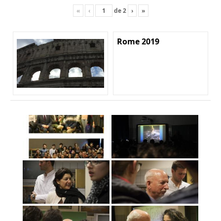
«
‹
de
2
›
»
Rome 2019