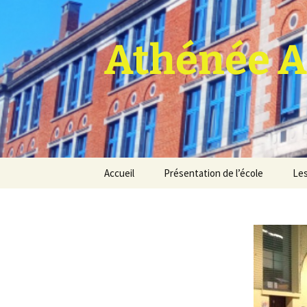
Athénée A
Aller
Accueil
Présentation de l’école
Les
au
contenu
Pro