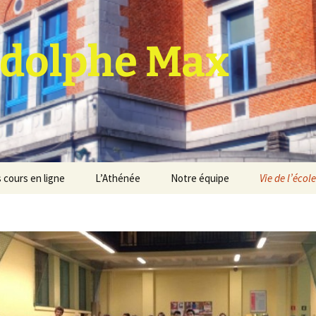
dolphe Max
 cours en ligne
L’Athénée
Notre équipe
Vie de l’école
jet d’établissement
Espace professeurs
Projets éducatif et
pédagogique
Service de médiation
Règlement d’ordre
intérieur
Les Anciens
Règlement général des
Conseil de participation
études