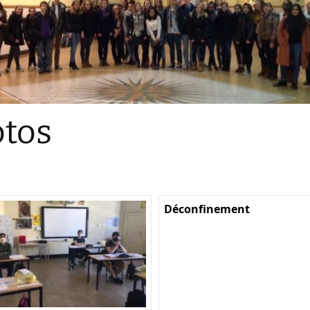
Sections
Initiatives pédagogiques
Stage d’écologie
Examens 3e degr
Les échanges
tos
linguistiques
Méthode de travai
Déconfinement