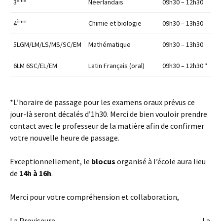
ème
3
Néerlandais
09h30 – 12h30
ème
4
Chimie et biologie
09h30 – 13h30
5LGM/LM/LS/MS/SC/EM
Mathématique
09h30 – 13h30
6LM 6SC/EL/EM
Latin Français (oral)
09h30 – 12h30 *
*L’horaire de passage pour les examens oraux prévus ce
jour-là seront décalés d’1h30. Merci de bien vouloir prendre
contact avec le professeur de la matière afin de confirmer
votre nouvelle heure de passage.
Exceptionnellement, le
blocus
organisé à l’école aura lieu
de
14h à 16h
.
Merci pour votre compréhension et collaboration,
La Proviseure, La