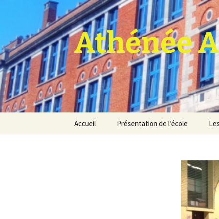
Athénée A
Aller
Accueil
Présentation de l’école
Les
au
contenu
Pro