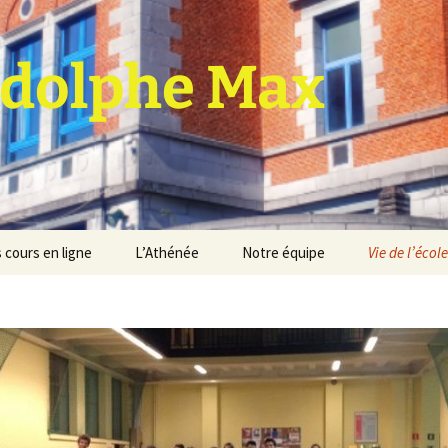
dolphe Max
 cours en ligne
L’Athénée
Notre équipe
Vie de l’école
jet d’établissement
Espace professeurs
Projets éducatif et
pédagogique
Service de médiation
Règlement d’ordre
intérieur
Les Anciens
Règlement général des
Conseil de participation
études