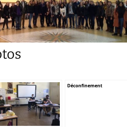
Sections
Initiatives pédagogiques
Stage d’écologie
Examens 3e degr
Les échanges
tos
linguistiques
Méthode de travai
Déconfinement