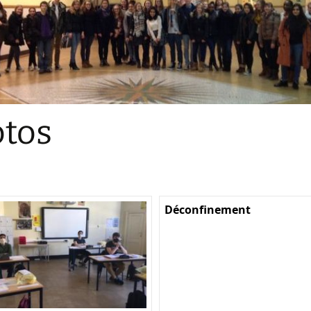
Sections
Initiatives pédagogiques
Stage d’écologie
Examens 3e degr
Les échanges
tos
linguistiques
Méthode de travai
Déconfinement