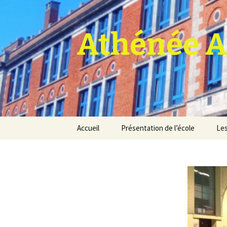
Athénée A
Aller
Accueil
Présentation de l’école
Les
au
contenu
Pro