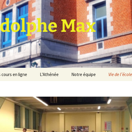
dolphe Max
 cours en ligne
L’Athénée
Notre équipe
Vie de l’école
jet d’établissement
Espace professeurs
Projets éducatif et
pédagogique
Service de médiation
Règlement d’ordre
intérieur
Les Anciens
Règlement général des
Conseil de participation
études