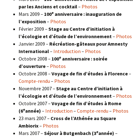
par les Anciens et cocktail
–
Photos
e
Mars 2009 –
100
anniversaire : inauguration de
l’exposition
–
Photos
Février 2009 –
Stage au Centre d’initiation à
l’écologie et d’étude de l’environnement
–
Photos
Janvier 2009 –
Récréation-gâteaux pour Amnesty
International
–
Introduction
–
Photos
e
Octobre 2008 –
100
anniversaire : soirée
d’ouverture
–
Photos
Octobre 2008 –
Voyage de fin d’études à Florence
–
Compte-rendu
–
Photos
Novembre 2007 –
Stage au Centre d’initiation à
l’écologie et d’étude de l’environnement
–
Photos
Octobre 2007 –
Voyage de fin d’études à Rome
e
(6
année)
–
Introduction
–
Compte-rendu
–
Photos
23 mars 2007 –
Cross de l’Athénée au Square
Ambiorix
–
Photos
e
Mars 2007 –
Séjour à Butgenbach (3
année)
–