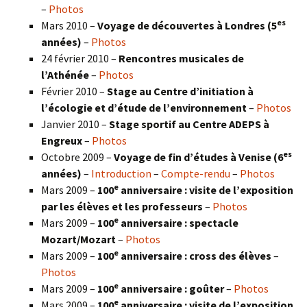
–
Photos
es
Mars 2010 –
Voyage de découvertes à Londres
(5
années)
–
Photos
24 février 2010 –
Rencontres musicales de
l’Athénée
–
Photos
Février 2010 –
Stage au Centre d’initiation à
l’écologie et d’étude de l’environnement
–
Photos
Janvier 2010 –
Stage sportif au Centre ADEPS à
Engreux
–
Photos
es
Octobre 2009 –
Voyage de fin d’études à Venise (6
années)
–
Introduction
–
Compte-rendu
–
Photos
e
Mars 2009 –
100
anniversaire : visite de l’exposition
par les élèves et les professeurs
–
Photos
e
Mars 2009 –
100
anniversaire : spectacle
Mozart/Mozart
–
Photos
e
Mars 2009 –
100
anniversaire : cross des élèves
–
Photos
e
Mars 2009 –
100
anniversaire : goûter
–
Photos
e
Mars 2009 –
100
anniversaire : visite de l’exposition