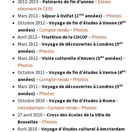
2012-2013 –
Palmarès de fin d’année
–
Élèves
obtenant le CESS
res
Mars 2013 –
Séjour à Ovifat (1
années)
–
Photos
es
Octobre 2012 –
Voyage de fin d’études à Vienne (6
années)
–
Compte-rendu
–
Photos
Avril 2012 –
Triathlon de la COCOF
–
Photos
es
Mars 2012 –
Voyage de découvertes à Londres (5
années)
–
Photos
es
Mars 2012 –
Visite culturelle d’Anvers (5
années)
–
Photos
es
Octobre 2011 –
Voyage de fin d’études à Venise (6
années)
–
Compte-rendu
–
Photos
es
Mars 2011 –
Voyage de découvertes à Londres (5
années)
–
Photos
Octobre 2010 –
Voyage de fin d’études à Rome
–
Introduction
–
Compte-rendu
–
Photos
27 avril 2010 –
Cross des écoles de la Ville de
Bruxelles
–
Photos
Avril 2010 –
Voyage d’études culturel à Amsterdam