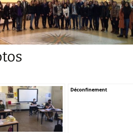
Sections
Initiatives pédagogiques
Stage d’écologie
Examens 3e degr
Les échanges
tos
linguistiques
Méthode de travai
Déconfinement