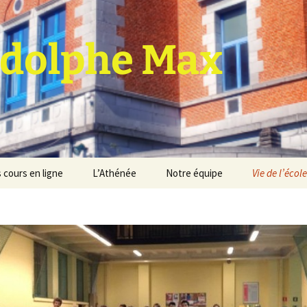
dolphe Max
 cours en ligne
L’Athénée
Notre équipe
Vie de l’école
jet d’établissement
Espace professeurs
Projets éducatif et
pédagogique
Service de médiation
Règlement d’ordre
intérieur
Les Anciens
Règlement général des
Conseil de participation
études