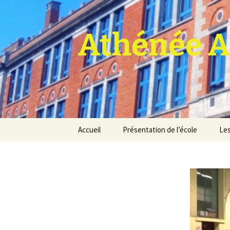
Athénée A
Aller
Accueil
Présentation de l’école
Les
au
contenu
Pro