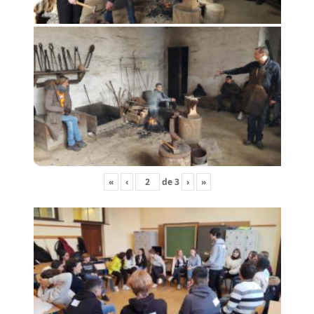
«
‹
de
3
›
»