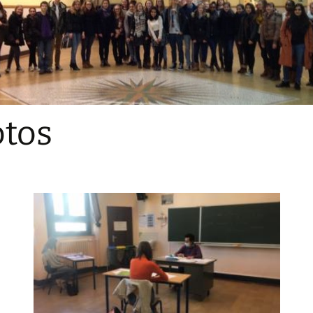
Sections
Initiatives pédagogiques
Stage d’écologie
Examens 3e degr
Les échanges
tos
linguistiques
Méthode de travai