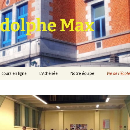
dolphe Max
 cours en ligne
L’Athénée
Notre équipe
Vie de l’école
jet d’établissement
Espace professeurs
Projets éducatif et
pédagogique
Service de médiation
Règlement d’ordre
intérieur
Les Anciens
Règlement général des
Conseil de participation
études