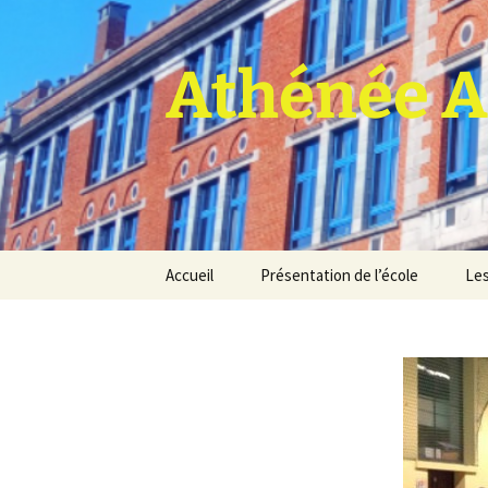
Athénée A
Aller
Accueil
Présentation de l’école
Les
au
contenu
Pro