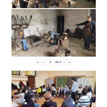
«
‹
de
3
›
»