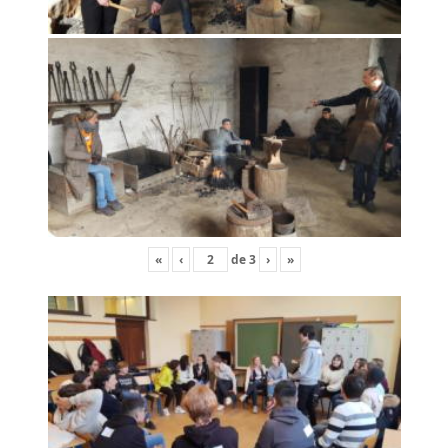
«
‹
de
3
›
»