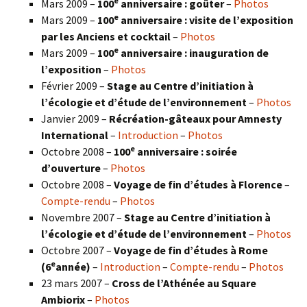
e
Mars 2009 –
100
anniversaire : goûter
–
Photos
e
Mars 2009 –
100
anniversaire : visite de l’exposition
par les Anciens et cocktail
–
Photos
e
Mars 2009 –
100
anniversaire : inauguration de
l’exposition
–
Photos
Février 2009 –
Stage au Centre d’initiation à
l’écologie et d’étude de l’environnement
–
Photos
Janvier 2009 –
Récréation-gâteaux pour Amnesty
International
–
Introduction
–
Photos
e
Octobre 2008 –
100
anniversaire : soirée
d’ouverture
–
Photos
Octobre 2008 –
Voyage de fin d’études à Florence
–
Compte-rendu
–
Photos
Novembre 2007 –
Stage au Centre d’initiation à
l’écologie et d’étude de l’environnement
–
Photos
Octobre 2007 –
Voyage de fin d’études à Rome
e
(6
année)
–
Introduction
–
Compte-rendu
–
Photos
23 mars 2007 –
Cross de l’Athénée au Square
Ambiorix
–
Photos