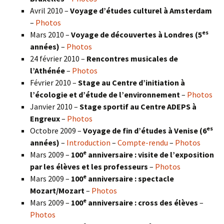
Avril 2010 –
Voyage d’études culturel à Amsterdam
–
Photos
es
Mars 2010 –
Voyage de découvertes à Londres
(5
années)
–
Photos
24 février 2010 –
Rencontres musicales de
l’Athénée
–
Photos
Février 2010 –
Stage au Centre d’initiation à
l’écologie et d’étude de l’environnement
–
Photos
Janvier 2010 –
Stage sportif au Centre ADEPS à
Engreux
–
Photos
es
Octobre 2009 –
Voyage de fin d’études à Venise (6
années)
–
Introduction
–
Compte-rendu
–
Photos
e
Mars 2009 –
100
anniversaire : visite de l’exposition
par les élèves et les professeurs
–
Photos
e
Mars 2009 –
100
anniversaire : spectacle
Mozart/Mozart
–
Photos
e
Mars 2009 –
100
anniversaire : cross des élèves
–
Photos