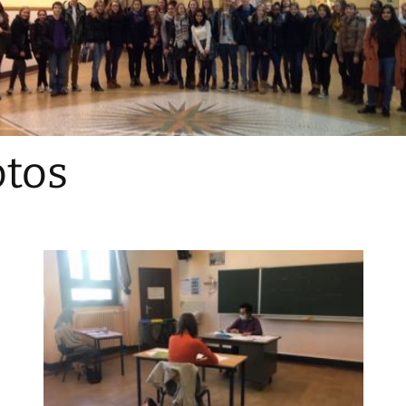
Sections
Initiatives pédagogiques
Stage d’écologie
Examens 3e degr
Les échanges
tos
linguistiques
Méthode de travai