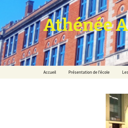
Athénée A
Aller
Accueil
Présentation de l’école
Les
au
contenu
Pro