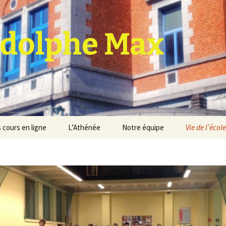
dolphe Max
 cours en ligne
L’Athénée
Notre équipe
Vie de l’école
jet d’établissement
Espace professeurs
Projets éducatif et
pédagogique
Service de médiation
Règlement d’ordre
intérieur
Les Anciens
Règlement général des
Conseil de participation
études