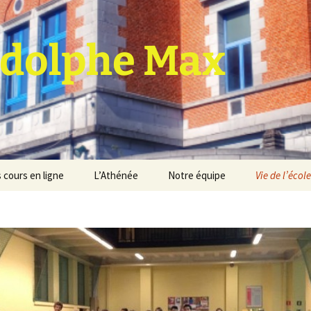
dolphe Max
 cours en ligne
L’Athénée
Notre équipe
Vie de l’école
jet d’établissement
Espace professeurs
Projets éducatif et
pédagogique
Service de médiation
Règlement d’ordre
intérieur
Les Anciens
Règlement général des
Conseil de participation
études