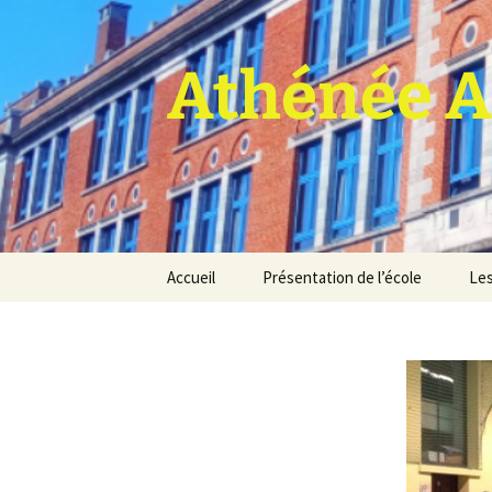
Athénée A
Aller
Accueil
Présentation de l’école
Les
au
contenu
Pro