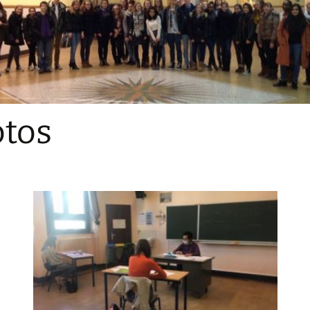
Sections
Initiatives pédagogiques
Stage d’écologie
Examens 3e degr
Les échanges
tos
linguistiques
Méthode de travai