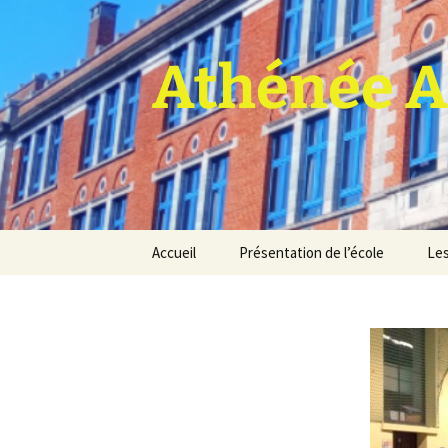
Athénée A
Aller
Accueil
Présentation de l’école
Les
au
contenu
Pro