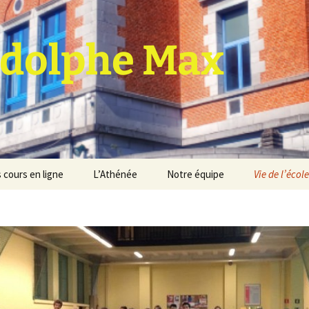
dolphe Max
 cours en ligne
L’Athénée
Notre équipe
Vie de l’école
jet d’établissement
Espace professeurs
Projets éducatif et
pédagogique
Service de médiation
Règlement d’ordre
intérieur
Les Anciens
Règlement général des
Conseil de participation
études