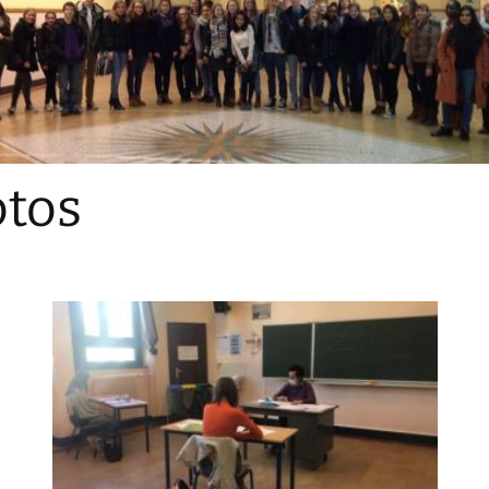
Sections
Initiatives pédagogiques
Stage d’écologie
Examens 3e degr
Les échanges
tos
linguistiques
Méthode de travai